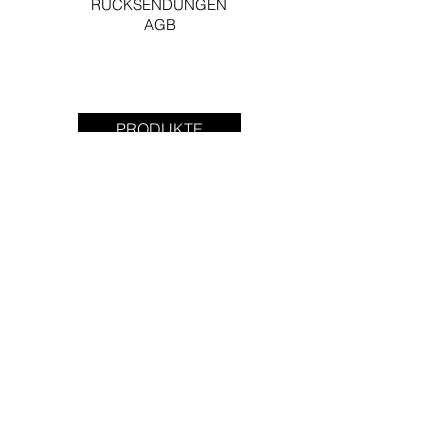
RÜCKSENDUNGEN
AGB
PRODUKTE
ANHÄNGER
ARTPRINTS
BLÖCKE & HEFTE
BRETTCHEN
KALENDER
KLAPPKARTEN
MINI TRAYS
MINIKARTEN
PLANER
PIN'S
POSTKARTEN
STICKY NOTES
TABLETTS
TASCHEN
TATTOO