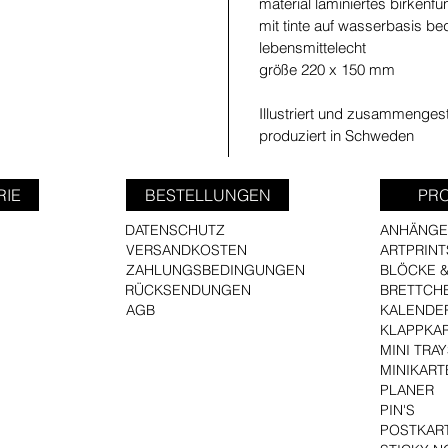
material
laminiertes birkenfun
mit tinte auf wasserbasis b
lebensmittelecht
größe
220 x 150 mm
Illustriert und zusammengeste
produziert in Schweden
RIE
BESTELLUNGEN
PR
DATENSCHUTZ
ANHÄNGE
VERSANDKOSTEN
ARTPRINT
ZAHLUNGSBEDINGUNGEN
BLÖCKE &
RÜCKSENDUNGEN
BRETTCH
AGB
KALENDE
KLAPPKA
MINI TRA
MINIKART
PLANER
PIN'S
POSTKAR