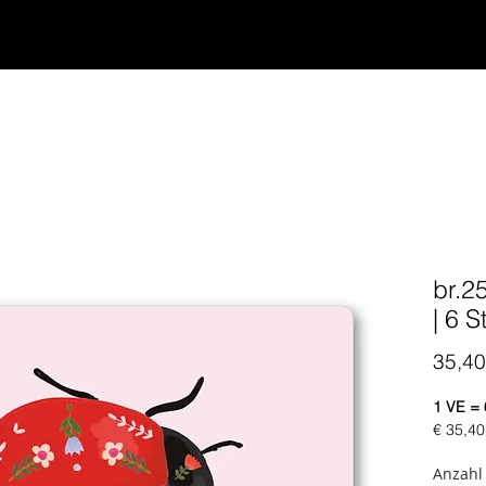
br.2
| 6 S
35,40
1 VE = 
€ 35,4
Anzahl