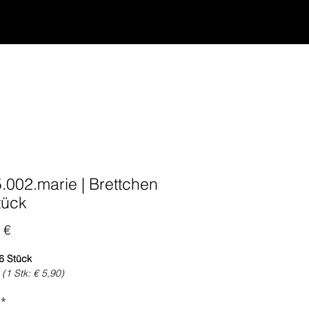
5.002.marie | Brettchen
tück
Preis
 €
6 Stück
0
(1 Stk: € 5,90)
*