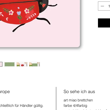
urope
So sehe ich aus
art
miao brettchen
ließlich für Händler gülitg.
farbe
4/4farbig