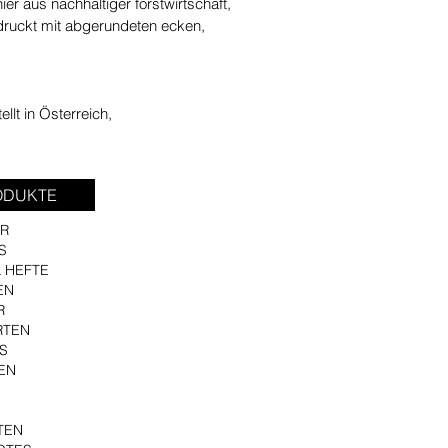
ier aus nachhaltiger forstwirtschaft,
edruckt mit abgerundeten ecken,
llt in Österreich,
ODUKTE
R
S
 HEFTE
EN
R
RTEN
YS
EN
TEN